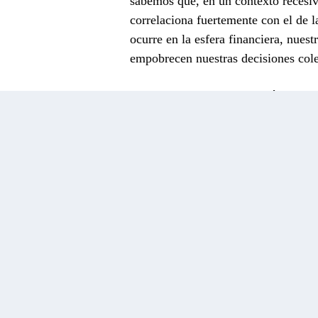
sabemos que, en un contexto recesiv
correlaciona fuertemente con el de 
ocurre en la esfera financiera, nuest
empobrecen nuestras decisiones cole
Para enriquecer el debate público, c
acciones. En la jerga estadística, e
incierto. Para obtenerla, ponderamos
de que el escenario se materialice.
Po
cincuenta euros cada vez que, al lan
perdiese diez euros en el resto casos
nuestro día a día, estimamos, intuit
centro para una comida, esta se ala
levanta para ir al parquímetro y ex
legalistas incorruptibles, la mayoría
multa, su cuantía y el agujero que no
la pereza de interrumpir una sobreme