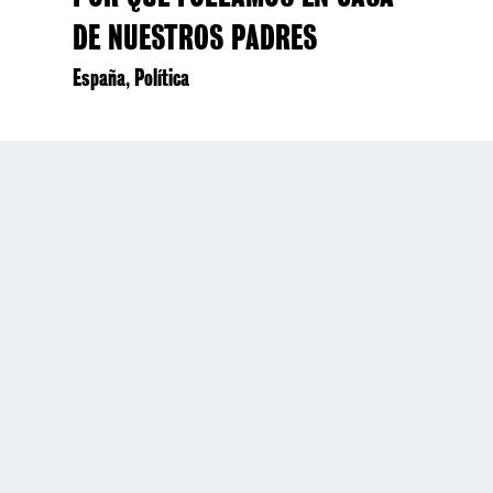
DE NUESTROS PADRES
España
Política
,
Subscríbete a nuestra
newsletter
E-mail:*
I agree
terms and conditions.*