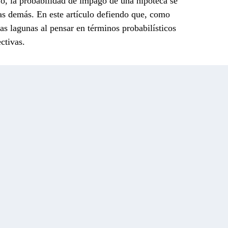
o, la probabilidad de impago de una hipoteca se
las demás.
En este artículo defiendo que, como
ras lagunas al pensar en términos probabilísticos
ctivas.
onviene considerar la
esperanza
de nuestras
sta refleja el impacto esperado de un fenómeno
 el impacto de cada escenario por la probabilidad
r ejemplo, si en el casino de Torrelodones ganase
zar un dado no trucado, saliese un seis, pero
1
, la esperanza de su ganancia sería nula
. En
ivamente, docenas de esperanzas. Aparca en el
rga y su tiempo de parquímetro se acaba. ¿Se
pandir su permiso de estacionamiento? Excluyendo a
 pensaríamos en la probabilidad de recibir una
s dejaría en la cuenta corriente, por un lado, y en
sa agradable, por otro. En otras palabras,